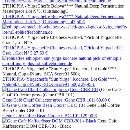
ETHIOPIA - YirgaCheffe Beloya**** Natural,Deep Fermentation,
Masterpiece Lot N°5, OutstandingC.
ETHIOPIA - YirgaCheffe Beloya**** Natural,Deep Fermentation,
Masterpiece Lot N°5, OutstandingC.
43,50 €
ETHIOPIA - Yirgacheffe Chelbesa washed, "Pick of Yirgacheffe"
Grad 1;Lot N° 3
ETHIOPIA - Yirgacheffe Chelbesa washed, "Pick of Yirgacheffe"
Grad 1;Lot N° 3
27,60 €
ETHIOPIA- Yirgacheffe "Sun Yirga" Kochere, Lot Gold****,
Natural, Cup ofNinty+SCA Score91;500g
ETHIOPIA- Yirgacheffe "Sun Yirga" Kochere, Lot Gold****,
Natural, Cup ofNinty+SCA Score91;500g
29,95 €
Gene Café
Chaff Collector gross (Gene CBR 101)
Gene Café Chaff Collector gross (Gene CBR 101)
69,00 €
Gene Café Coffee
Bean Cooler CBC-101
Gene Café Coffee Bean Cooler CBC-101
129,00 €
Gene Cafe
Kaffeeröster DOM CBR-301 - Black