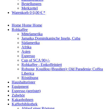
Bestellungen
Merkzettel
Warenkorb
0
0,00 € *
Home
Home
Home
Rohkaffee
Mittelamerika
Jamaika,Dominikanische Inseln, Cuba
Südamerika
Afrika
Asien
Espresso
Cup of SCA 90+/-
Rohkaffee - Entkoffeiniert
Robusta; Kouillou (Brasilien); Old Paradenia; Coffea
Liberica
Röstübung
Haushaltsröster
Equipment
Espresso (geröstet)
Zubehör
Kakaobohnen
Kaffeebibliothek
Ablauf einer Röstung