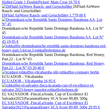
Hulled,Grade 1,DoublePicked, Main Crop
16,70 €
DiFluid AirWave
Rauch- und Geruchsfilter
DiFluid AirWave Rauch- und Geruchsfilter
1.779,00 €
Dominikani-sche Republik Santo Domingo Barahona AA, Lot N°
45
Dominikani-sche Republik Santo Domingo Barahona AA, Lot N°
45
19,95 €
Dominikani-sche Republik Santo Domingo Barahona, Red Honey,
Part.22 - Lot N° 03
Dominikani-sche Republik Santo Domingo Barahona, Red Honey,
Part.22 - Lot N° 03
20,40 €
ECUADOR - Vilcabamba
ECUADOR - Vilcabamba
16,95 €
EL SALVADOR -FincaLaArada, Cup of Excellence El
Salvador2023;PacamaraHoney SCA Score 89,89; 500g
EL SALVADOR -FincaLaArada, Cup of Excellence El
Salvador2023;PacamaraHoney SCA Score 89,89; 500g
29,95 €