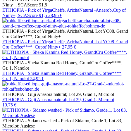
Ninty+, SCAScore 91,5
ETHIOPIA - Pick of YirgaCheffe, ArichaNatural -Anaerob,Cup of
Ninty+, SCAScore 91,5
28,95 €
ETHIOPIA - Pick of YirgaCheffe, ArichaNatural, Lot YC08, Grand
Cru Coffee****, Cupof Ninty+
ETHIOPIA - Pick of YirgaCheffe, ArichaNatural, Lot YC08, Grand
Cru Coffee****, Cupof Ninty+
27,95 €
ETHIOPIA - Sheka Kamina Red Honey, GrandCru Coffee****,
Gr. 1, Nanolot
ETHIOPIA - Sheka Kamina Red Honey, GrandCru Coffee****,
Gr. 1, Nanolot
24,95 €
ETHIOPIA - Guji Anasora natural; Lot 29, Grad 1, Microlot
ETHIOPIA - Guji Anasora natural; Lot 29, Grad 1, Microlot
19,75 €
ETHIOPIA - Sidamo washed - Pick of Sidamo, Grade.1, Lot 83,
Microlot; Auslese