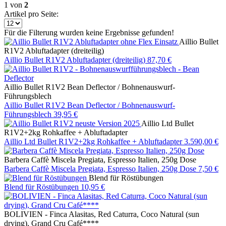
1
von
2
Artikel pro Seite:
Für die Filterung wurden keine Ergebnisse gefunden!
Aillio Bullet
R1V2 Abluftadapter (dreiteilig)
Aillio Bullet R1V2 Abluftadapter (dreiteilig)
87,70 €
Aillio Bullet R1V2 Bean Deflector / Bohnenauswurf-
Führungsblech
Aillio Bullet R1V2 Bean Deflector / Bohnenauswurf-
Führungsblech
39,95 €
Aillio Ltd Bullet
R1V2+2kg Rohkaffee + Abluftadapter
Aillio Ltd Bullet R1V2+2kg Rohkaffee + Abluftadapter
3.590,00 €
Barbera Caffè Miscela Pregiata, Espresso Italien, 250g Dose
Barbera Caffè Miscela Pregiata, Espresso Italien, 250g Dose
7,50 €
Blend für Röstübungen
Blend für Röstübungen
10,95 €
BOLIVIEN - Finca Alasitas, Red Caturra, Coco Natural (sun
drying), Grand Cru Café****