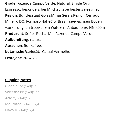
Grade
: Fazenda Campo Verde, Natural, Single Origin
Espresso, besonders bei Milchzugabe bestens geeignet
Region
: Bundesstaat Goiás,MinasGerais,Region Cerrado
Mineiro DO, Formoso,NäheCity Brasilia,gewachsen Böden
v.ursprünglich tropischem Wäldern. Anbauhöhe: NN 800m
Produzent
: Señor Rocha, Mill:Fazenda Campo Verde
Aufbereitung
: natural
Aussehen
: Rohkaffee,
botanische Varietät
: Catuaí Vermelho
Erntejahr
: 2024/25
Cupping Notes
Clean cup: (1–8): 7
Sweetness: (1–8): 7,4
Acidity: (1–8): 7
Mouthfeel: (1–8): 7,4
Flavour: (1–8): 7,4