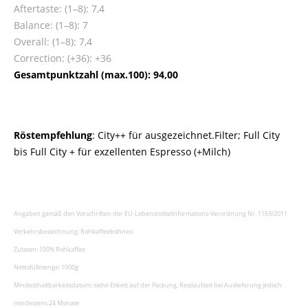
Aftertaste: (1–8): 7,4
Balance: (1–8): 7
Overall: (1–8): 7,4
Correction: (+36): +36
Gesamtpunktzahl (max.100): 94,00
Röstempfehlung
: City++ für ausgezeichnet.Filter; Full City
bis Full City + für exzellenten Espresso (+Milch)
Angaben gemäß den Vorschriften der EU-Lebensmittelinformations-Verordnung Nr. 1169/2011
Verkehrsbezeichnung: Rohkaffeebohnen
Zutaten: 100% Rohkaffee
Nettofüllmenge: 1000g
Mindesthaltbarkeitsdatum: siehe Etikett auf der Packung, Restlaufzeit bei Auslieferung jedoch
mindestens 24 Monate