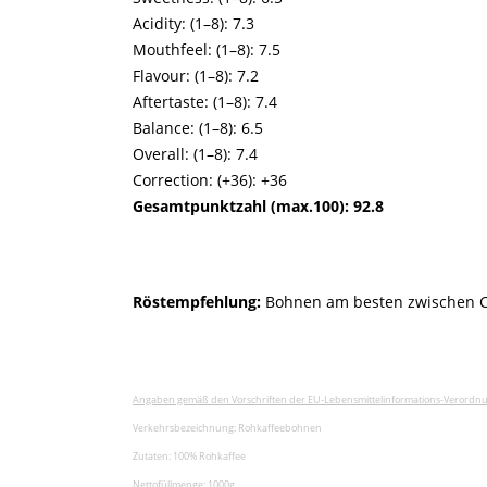
Acidity: (1–8): 7.3
Mouthfeel: (1–8): 7.5
Flavour: (1–8): 7.2
Aftertaste: (1–8): 7.4
Balance: (1–8): 6.5
Overall: (1–8): 7.4
Correction: (+36): +36
Gesamtpunktzahl (max.100): 92.8
Röstempfehlung:
Bohnen am besten zwischen Cit
Angaben gemäß den Vorschriften der EU-Lebensmittelinformations-Verordnu
Verkehrsbezeichnung: Rohkaffeebohnen
Zutaten: 100% Rohkaffee
Nettofüllmenge: 1000g