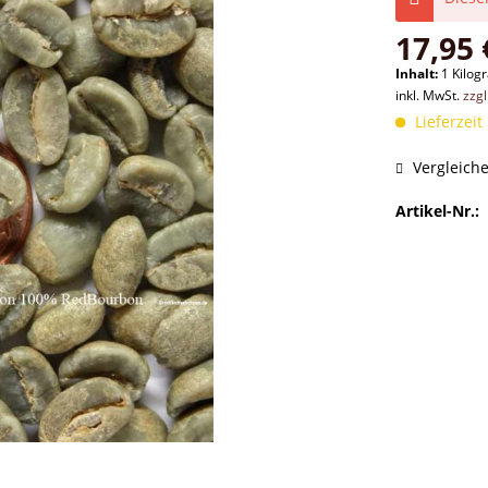
17,95 
Inhalt:
1 Kilo
inkl. MwSt.
zzg
Lieferzeit
Vergleich
Artikel-Nr.: