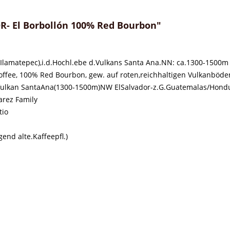
- El Borbollón 100% Red Bourbon"
(Ilamatepec),i.d.Hochl.ebe d.Vulkans Santa Ana.NN: ca.1300-1500m
 Coffee, 100% Red Bourbon, gew. auf roten,reichhaltigen Vulkanböde
.Vulkan SantaAna(1300-1500m)NW ElSalvador-z.G.Guatemalas/Hond
varez Family
tio
end alte.Kaffeepfl.)