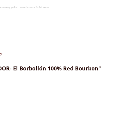
slieferung jedoch mindestens 24 Monate
gr
DOR- El Borbollón 100% Red Bourbon"
n