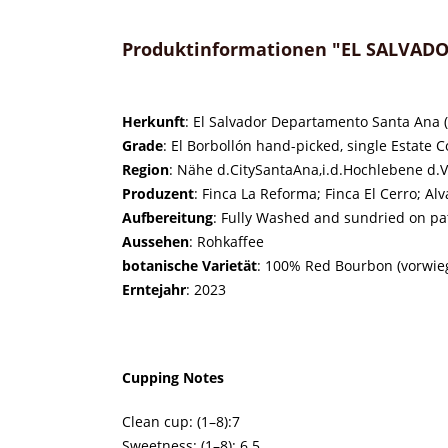
Produktinformationen "EL SALVADOR
Herkunft
: El Salvador Departamento Santa Ana 
Grade
: El Borbollón hand-picked, single Estate
Region
: Nähe d.CitySantaAna,i.d.Hochlebene d
Produzent
: Finca La Reforma; Finca El Cerro; Al
Aufbereitung
: Fully Washed and sundried on pa
Aussehen
: Rohkaffee
botanische Varietät
: 100% Red Bourbon (vorwieg
Erntejahr
: 2023
Cupping Notes
Clean cup: (1–8):7
Sweetness: (1–8): 6.5