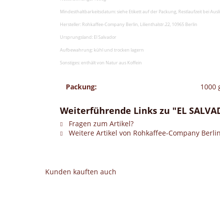
Mindesthaltbarkeitsdatum: siehe Etikett auf der Packung, Restlaufzeit bei Au
Hersteller: Rohkaffee-Company Berlin, Lilienthalstr.22, 10965 Berlin
Ursprungsland: El Salvador
Aufbewahrung: kühl und trocken lagern
Sonstiges: enthält von Natur aus Koffein
Packung:
1000 
Weiterführende Links zu "EL SALVA
Fragen zum Artikel?
Weitere Artikel von Rohkaffee-Company Berli
Kunden kauften auch