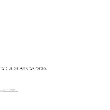
y plus bis Full City+ rösten.
ng Nr. 1169/2011