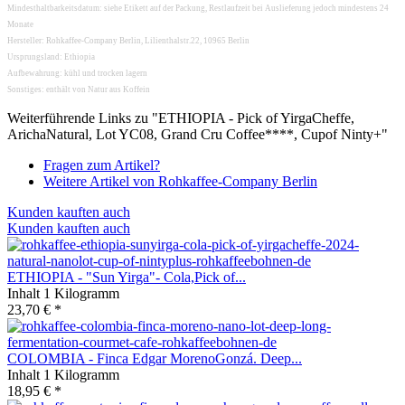
Mindesthaltbarkeitsdatum: siehe Etikett auf der Packung, Restlaufzeit bei Auslieferung jedoch mindestens 24
Monate
Hersteller: Rohkaffee-Company Berlin, Lilienthalstr.22, 10965 Berlin
Ursprungsland: Ethiopia
Aufbewahrung: kühl und trocken lagern
Sonstiges: enthält von Natur aus Koffein
Weiterführende Links zu "ETHIOPIA - Pick of YirgaCheffe,
ArichaNatural, Lot YC08, Grand Cru Coffee****, Cupof Ninty+"
Fragen zum Artikel?
Weitere Artikel von Rohkaffee-Company Berlin
Kunden kauften auch
Kunden kauften auch
ETHIOPIA - "Sun Yirga"- Cola,Pick of...
Inhalt
1 Kilogramm
23,70 € *
COLOMBIA - Finca Edgar MorenoGonzá. Deep...
Inhalt
1 Kilogramm
18,95 € *