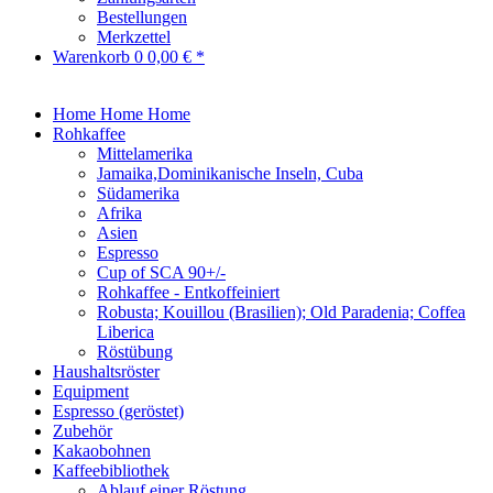
Bestellungen
Merkzettel
Warenkorb
0
0,00 € *
Home
Home
Home
Rohkaffee
Mittelamerika
Jamaika,Dominikanische Inseln, Cuba
Südamerika
Afrika
Asien
Espresso
Cup of SCA 90+/-
Rohkaffee - Entkoffeiniert
Robusta; Kouillou (Brasilien); Old Paradenia; Coffea
Liberica
Röstübung
Haushaltsröster
Equipment
Espresso (geröstet)
Zubehör
Kakaobohnen
Kaffeebibliothek
Ablauf einer Röstung