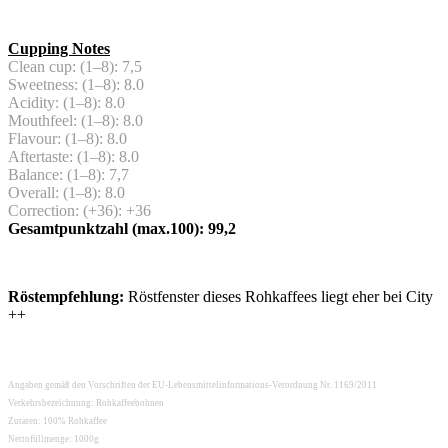
Cupping Notes
Clean cup: (1–8): 7,5
Sweetness: (1–8): 8.0
Acidity: (1–8): 8.0
Mouthfeel: (1–8): 8.0
Flavour: (1–8): 8.0
Aftertaste: (1–8): 8.0
Balance: (1–8): 7,7
Overall: (1–8): 8.0
Correction: (+36): +36
Gesamtpunktzahl (max.100): 99,2
Röstempfehlung:
Röstfenster dieses Rohkaffees liegt eher bei City
++
Angaben gemäß den Vorschriften der EU-Lebensmittelinformations-Verordnung Nr. 1169/2011
Verkehrsbezeichnung: Rohkaffeebohnen
Zutaten: 100% Rohkaffee
Nettofüllmenge: 1000g