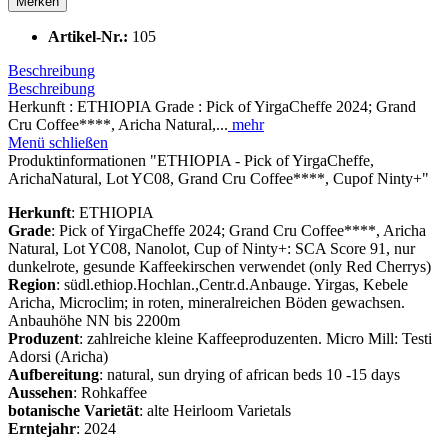
Merken
Artikel-Nr.:
105
Beschreibung
Beschreibung
Herkunft : ETHIOPIA Grade : Pick of YirgaCheffe 2024; Grand
Cru Coffee****, Aricha Natural,...
mehr
Menü schließen
Produktinformationen "ETHIOPIA - Pick of YirgaCheffe,
ArichaNatural, Lot YC08, Grand Cru Coffee****, Cupof Ninty+"
Herkunft
: ETHIOPIA
Grade
: Pick of YirgaCheffe 2024; Grand Cru Coffee****, Aricha
Natural, Lot YC08, Nanolot, Cup of Ninty+: SCA Score 91, nur
dunkelrote, gesunde Kaffeekirschen verwendet (only Red Cherrys)
Region
: südl.ethiop.Hochlan.,Centr.d.Anbauge. Yirgas, Kebele
Aricha, Microclim; in roten, mineralreichen Böden gewachsen.
Anbauhöhe NN bis 2200m
Produzent
: zahlreiche kleine Kaffeeproduzenten. Micro Mill: Testi
Adorsi (Aricha)
Aufbereitung
: natural, sun drying of african beds 10 -15 days
Aussehen
: Rohkaffee
botanische Varietät
: alte Heirloom Varietals
Erntejahr
: 2024