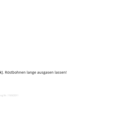
ark]. Röstbohnen lange ausgasen lassen!
ng Nr. 1169/2011