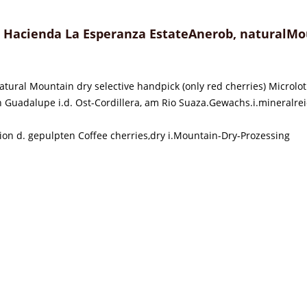
Hacienda La Esperanza EstateAnerob, naturalMoun
atural Mountain dry selective handpick (only red cherries) Microlo
n Guadalupe i.d. Ost-Cordillera, am Rio Suaza.Gewachs.i.minera
on d. gepulpten Coffee cherries,dry i.Mountain-Dry-Prozessing