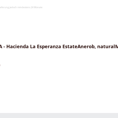
slieferung jedoch mindestens 24 Monate
- Hacienda La Esperanza EstateAnerob, naturalM
n