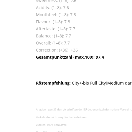
Sweetness: (1–8): 7,6
Acidity: (1–8): 7.6
Mouthfeel: (1–8): 7.8
Flavour: (1–8): 7.8
Aftertaste: (1–8): 7.7
Balance: (1–8): 7,7
Overall: (1–8): 7.7
Correction: (+36): +36
Gesamtpunktzahl (max.100): 97,4
Röstempfehlung
: City+-bis Full City[Medium d
Angaben gemäß den Vorschriften der EU-Lebensmittelinformations-Verordnu
Verkehrsbezeichnung: Rohkaffeebohnen
Zutaten: 100% Rohkaffee