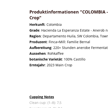
Produktinformationen "COLOMBIA - 
Crop"
Herkunft
: Colombia
Grade
: Hacienda La Esperanza Estate - Anerob n
Region
: Departamento Huila, SW Colombia, Tow
Produzent
: Finca+Mill: Familie Bernal
Aufbereitung
: 220+ Stunden anerobe Fermentati
Aussehen
: Rohkaffee
botanische Varietät
: 100% Castillo
Erntejahr
: 2023 Main Crop
Cupping Notes
Clean cup: (1–8): 7,5