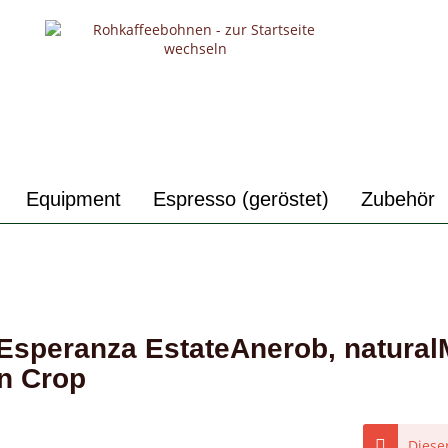
Equipment
Espresso (geröstet)
Zubehör
speranza EstateAnerob, natural
in Crop
Dieser