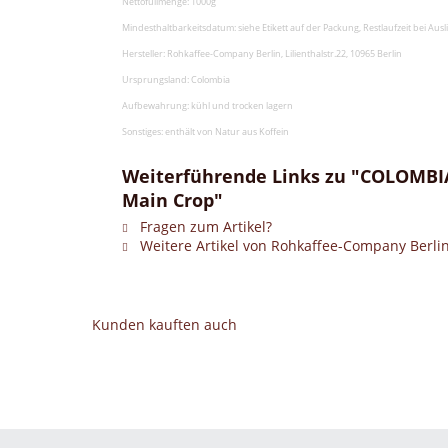
Nettofüllmenge: 1000g
Mindesthaltbarkeitsdatum: siehe Etikett auf der Packung, Restlaufzeit bei Au
Hersteller: Rohkaffee-Company Berlin, Lilienthalstr.22, 10965 Berlin
Ursprungsland: Colombia
Aufbewahrung: kühl und trocken lagern
Sonstiges: enthält von Natur aus Koffein
Weiterführende Links zu "COLOMBIA 
Main Crop"
Fragen zum Artikel?
Weitere Artikel von Rohkaffee-Company Berli
Kunden kauften auch