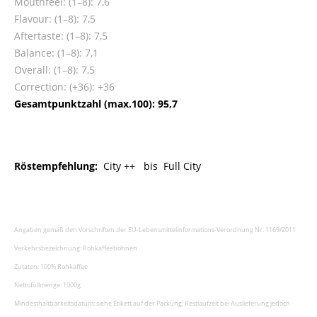
Mouthfeel: (1–8): 7,6
Flavour: (1–8): 7,5
Aftertaste: (1–8): 7,5
Balance: (1–8): 7,1
Overall: (1–8): 7,5
Correction: (+36): +36
Gesamtpunktzahl (max.100): 95,7
Röstempfehlung:
City ++ bis Full City
Angaben gemäß den Vorschriften der EU-Lebensmittelinformations-Verordnung Nr. 1169/2011
Verkehrsbezeichnung: Rohkaffeebohnen
Zutaten: 100% Rohkaffee
Nettofüllmenge: 1000g
Mindesthaltbarkeitsdatum: siehe Etikett auf der Packung, Restlaufzeit bei Auslieferung jedoch