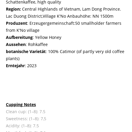
Schattenkaffee, high quality
Region:
Central Highlands of Vietnam, Lam Dong Province.
Lac Duong District,Village K'No Anbauhöhe: NN 1500m
Produzent
: Erzeugergemeinschaft:50 smallholder farmers
from K'No village
Aufbereitung
: Yellow Honey
Aussehen
: Rohkaffee
botanische Varietät
: 100% Catimor (of partly very old coffee
plants)
Erntejahr
: 2023
Cupping Notes
Clean cup: (1–8): 7.5
Sweetness: (1–8): 7,5
Acidity: (1–8): 7.5