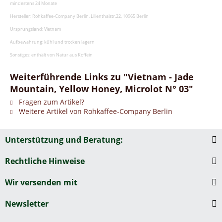
mindestens 24 Monate
Hersteller: Rohkaffee-Company Berlin, Lilienthalstr.22, 10965 Berlin
Ursprungsland: Vietnam
Aufbewahrung: kühl und trocken lagern
Sonstiges: enthält von Natur aus Koffein
Weiterführende Links zu "Vietnam - Jade
Mountain, Yellow Honey, Microlot N° 03"
Fragen zum Artikel?
Weitere Artikel von Rohkaffee-Company Berlin
Unterstützung und Beratung:
Rechtliche Hinweise
Wir versenden mit
Newsletter