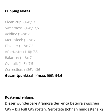
Cupping Notes
Clean cup: (1–8): 7
Sweetness: (1–8): 7,5
Acidity: (1–8): 7
Mouthfeel: (1–8): 7,6
Flavour: (1–8): 7,5
Aftertaste: (1–8): 7,5
Balance: (1–8): 7
Overall: (1–8): 7,5
Correction: (+36): +36
Gesamtpunktzahl (max.100): 94,6
Röstempfehlung
:
Dieser wunderbare Aramosa der Finca Daterra zwischen
City + bis Full City rösten. Geröstete Bohnen mindestens 72