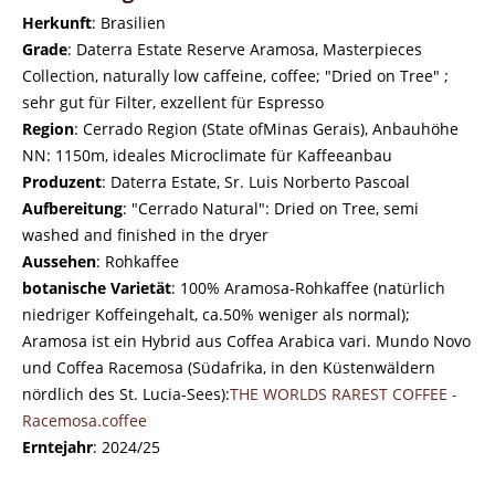
Herkunft
: Brasilien
Grade
: Daterra Estate Reserve Aramosa, Masterpieces
Collection, naturally low caffeine, coffee; "Dried on Tree" ;
sehr gut für Filter, exzellent für Espresso
Region
: Cerrado Region (State ofMinas Gerais), Anbauhöhe
NN: 1150m, ideales Microclimate für Kaffeeanbau
Produzent
: Daterra Estate, Sr. Luis Norberto Pascoal
Aufbereitung
: "Cerrado Natural": Dried on Tree, semi
washed and finished in the dryer
Aussehen
: Rohkaffee
botanische Varietät
: 100% Aramosa-Rohkaffee (natürlich
niedriger Koffeingehalt, ca.50% weniger als normal);
Aramosa ist ein Hybrid aus Coffea Arabica vari. Mundo Novo
und Coffea Racemosa (Südafrika, in den Küstenwäldern
nördlich des St. Lucia-Sees):
THE WORLDS RAREST COFFEE -
Racemosa.coffee
Erntejahr
: 2024/25