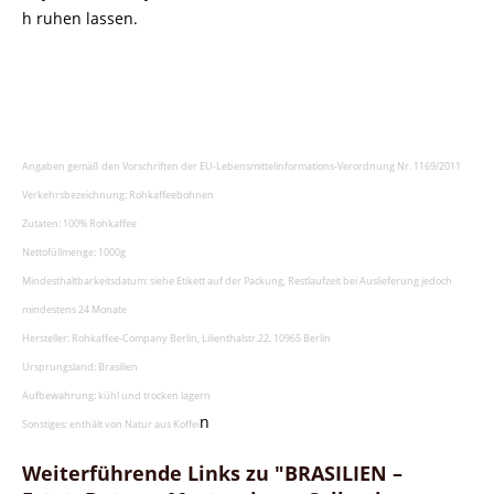
h ruhen lassen.
Angaben gemäß den Vorschriften der EU-Lebensmittelinformations-Verordnung Nr. 1169/2011
Verkehrsbezeichnung: Rohkaffeebohnen
Zutaten: 100% Rohkaffee
Nettofüllmenge: 1000g
Mindesthaltbarkeitsdatum: siehe Etikett auf der Packung, Restlaufzeit bei Auslieferung jedoch
mindestens 24 Monate
Hersteller: Rohkaffee-Company Berlin, Lilienthalstr.22, 10965 Berlin
Ursprungsland: Brasilien
Aufbewahrung: kühl und trocken lagern
n
Sonstiges: enthält von Natur aus Koffei
Weiterführende Links zu "BRASILIEN –