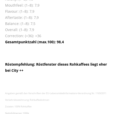
Mouthfeel: (1–8): 7,9
Flavour: (1–8): 7,9
Aftertaste: (1–8): 7,9
Balance: (1–8): 7,5
Overall: (1–8): 7,9
Correction: (+36): +36
Gesamtpunktzahl (max.100): 98,4
Röstempfehlung: Röstfenster dieses Rohkaffees liegt eher
bei City ++
Angaben gemäß den Vorschriften der EU-Lebensmittelinformations-Verordnung Nr. 1169/2011
Verkehrsbezeichnung: Rohkaffeebohnen
Zutaten: 100% Rohkaffee
Nettofüllmenge: 1000g