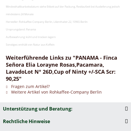
Mindesthaltbarkeitsdatum: siehe Etikett auf der Packung, Restlaufzeit bei Auslieferung jedoch
mindestens 24 Monate
Hersteller: Rohkaffee-Company Berlin, Lilienthalstr.22, 10965 Berlin
Ursprungsland: Panama
Aufbewahrung: kühl und trocken lagern
Sonstiges: enthält von Natur aus Koffein
Weiterführende Links zu "PANAMA - Finca
Señora Elia Lorayne Rosas,Pacamara,
LavadoLot N° 26D,Cup of Ninty +/-SCA Scr:
90,25"
Fragen zum Artikel?
Weitere Artikel von Rohkaffee-Company Berlin
Unterstützung und Beratung:
Rechtliche Hinweise