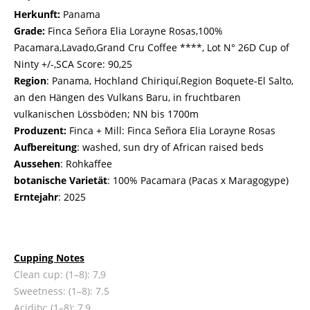
Herkunft:
Panama
Grade:
Finca Señora Elia Lorayne Rosas,100%
Pacamara,Lavado,Grand Cru Coffee ****, Lot N° 26D Cup of
Ninty +/-,SCA Score: 90,25
Region
: Panama, Hochland Chiriquí,Region Boquete-El Salto,
an den Hängen des Vulkans Baru, in fruchtbaren
vulkanischen Lössböden; NN bis 1700m
Produzent:
Finca + Mill: Finca Señora Elia Lorayne Rosas
Aufbereitung
: washed, sun dry of African raised beds
Aussehen
: Rohkaffee
botanische Varietät
: 100% Pacamara (Pacas x Maragogype)
Erntejahr
: 2025
Cupping Notes
Clean cup: (1–8): 7,9
Sweetness: (1–8): 7.5
Acidity: (1–8): 7,9