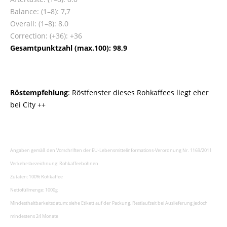
Balance: (1–8): 7,7
Overall: (1–8): 8.0
Correction: (+36): +36
Gesamtpunktzahl (max.100): 98,9
Röstempfehlung
: Röstfenster dieses Rohkaffees liegt eher
bei City ++
Angaben gemäß den Vorschriften der EU-Lebensmittelinformations-Verordnung Nr. 1169/2011
Verkehrsbezeichnung: Rohkaffeebohnen
Zutaten: 100% Rohkaffee
Nettofüllmenge: 1000g
Mindesthaltbarkeitsdatum: siehe Etikett auf der Packung, Restlaufzeit bei Auslieferung jedoch
mindestens 24 Monate