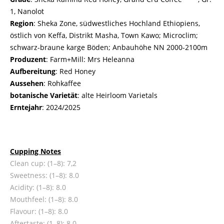
1, Nanolot
Region
: Sheka Zone, südwestliches Hochland Ethiopiens,
östlich von Keffa, Distrikt Masha, Town Kawo; Microclim;
schwarz-braune karge Böden; Anbauhöhe NN 2000-2100m
Produzent
: Farm+Mill: Mrs Heleanna
Aufbereitung
: Red Honey
Aussehen
: Rohkaffee
botanische Varietät
: alte Heirloom Varietals
Erntejahr
: 2024/2025
Cupping Notes
Clean cup: (1–8): 7,2
Sweetness: (1–8): 8.0
Acidity: (1–8): 8.0
Mouthfeel: (1–8): 8.0
Flavour: (1–8): 8.0
Aftertaste: (1–8): 8.0