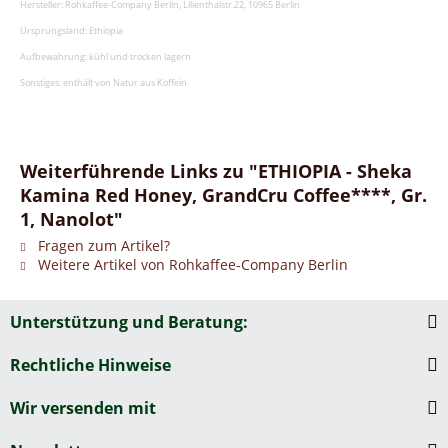
Hersteller: Rohkaffee-Company Berlin, Lilienthalstr.22, 10965 Berlin
Ursprungsland: Ethiopia
Aufbewahrung: kühl und trocken lagern
Sonstiges: enthält von Natur aus Koffein
Weiterführende Links zu "ETHIOPIA - Sheka
Kamina Red Honey, GrandCru Coffee****, Gr.
1, Nanolot"
Fragen zum Artikel?
Weitere Artikel von Rohkaffee-Company Berlin
Unterstützung und Beratung:
Rechtliche Hinweise
Wir versenden mit