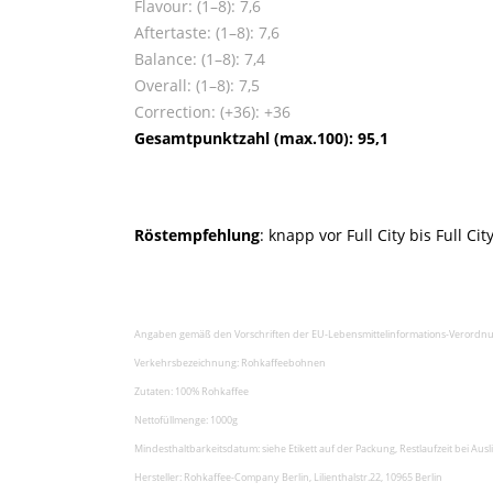
Flavour: (1–8): 7,6
Aftertaste: (1–8): 7,6
Balance: (1–8): 7,4
Overall: (1–8): 7,5
Correction: (+36): +36
Gesamtpunktzahl (max.100): 95,1
Röstempfehlung
: knapp vor Full City bis Full Cit
Angaben gemäß den Vorschriften der EU-Lebensmittelinformations-Verordnu
Verkehrsbezeichnung: Rohkaffeebohnen
Zutaten: 100% Rohkaffee
Nettofüllmenge: 1000g
Mindesthaltbarkeitsdatum: siehe Etikett auf der Packung, Restlaufzeit bei Au
Hersteller: Rohkaffee-Company Berlin, Lilienthalstr.22, 10965 Berlin