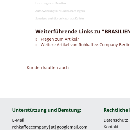
Ursprungsland: Brasilien
Aufbewahrung: kühl und trocken lagern
Sonstiges: enthält von Natur aus Koffein
Weiterführende Links zu "BRASILIEN
Fragen zum Artikel?
Weitere Artikel von Rohkaffee-Company Berli
Kunden kauften auch
Unterstützung und Beratung:
Rechtliche
E-Mail:
Datenschutz
Kontakt
rohkaffeecompany|at|googlemail.com