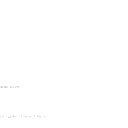
y
ng Nr. 1169/2011
slieferung jedoch mindestens 24 Monate