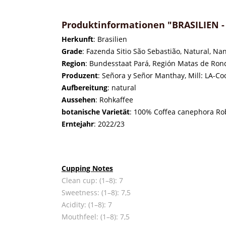
Produktinformationen "BRASILIEN - 
Herkunft
: Brasilien
Grade
: Fazenda Sitio São Sebastião, Natural, N
Region
: Bundesstaat Pará, Región Matas de Ro
Produzent
: Señora y Señor Manthay, Mill: LA-Co
Aufbereitung
: natural
Aussehen
: Rohkaffee
botanische Varietät
: 100% Coffea canephora R
Erntejahr
: 2022/23
Cupping Notes
Clean cup: (1–8): 7
Sweetness: (1–8): 7,5
Acidity: (1–8): 7
Mouthfeel: (1–8): 7,5