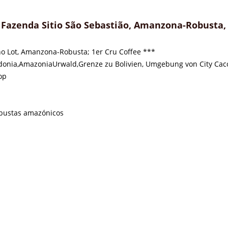
Fazenda Sitio São Sebastião, Amanzona-Robusta, 
ano Lot, Amanzona-Robusta; 1er Cru Coffee ***
ndonia,AmazoniaUrwald,Grenze zu Bolivien, Umgebung von City Ca
op
obustas amazónicos