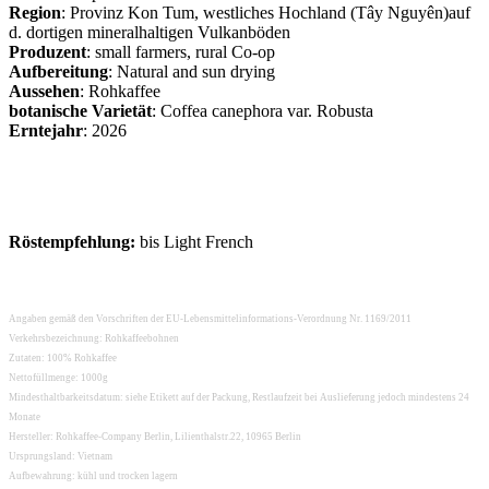
Region
: Provinz Kon Tum, westliches Hochland (Tây Nguyên)auf
d. dortigen mineralhaltigen Vulkanböden
Produzent
: small farmers, rural Co-op
Aufbereitung
: Natural and sun drying
Aussehen
: Rohkaffee
botanische Varietät
: Coffea canephora var. Robusta
Erntejahr
: 2026
Röstempfehlung:
bis Light French
Angaben gemäß den Vorschriften der EU-Lebensmittelinformations-Verordnung Nr. 1169/2011
Verkehrsbezeichnung: Rohkaffeebohnen
Zutaten: 100% Rohkaffee
Nettofüllmenge: 1000g
Mindesthaltbarkeitsdatum: siehe Etikett auf der Packung, Restlaufzeit bei Auslieferung jedoch mindestens 24
Monate
Hersteller: Rohkaffee-Company Berlin, Lilienthalstr.22, 10965 Berlin
Ursprungsland: Vietnam
Aufbewahrung: kühl und trocken lagern