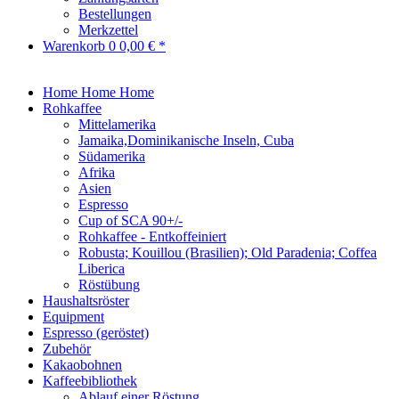
Bestellungen
Merkzettel
Warenkorb
0
0,00 € *
Home
Home
Home
Rohkaffee
Mittelamerika
Jamaika,Dominikanische Inseln, Cuba
Südamerika
Afrika
Asien
Espresso
Cup of SCA 90+/-
Rohkaffee - Entkoffeiniert
Robusta; Kouillou (Brasilien); Old Paradenia; Coffea
Liberica
Röstübung
Haushaltsröster
Equipment
Espresso (geröstet)
Zubehör
Kakaobohnen
Kaffeebibliothek
Ablauf einer Röstung