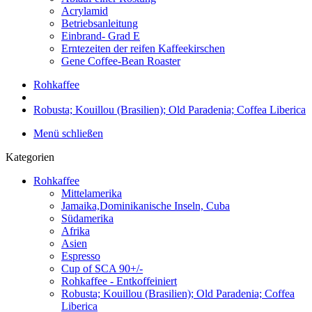
Acrylamid
Betriebsanleitung
Einbrand- Grad E
Erntezeiten der reifen Kaffeekirschen
Gene Coffee-Bean Roaster
Rohkaffee
Robusta; Kouillou (Brasilien); Old Paradenia; Coffea Liberica
Menü schließen
Kategorien
Rohkaffee
Mittelamerika
Jamaika,Dominikanische Inseln, Cuba
Südamerika
Afrika
Asien
Espresso
Cup of SCA 90+/-
Rohkaffee - Entkoffeiniert
Robusta; Kouillou (Brasilien); Old Paradenia; Coffea
Liberica