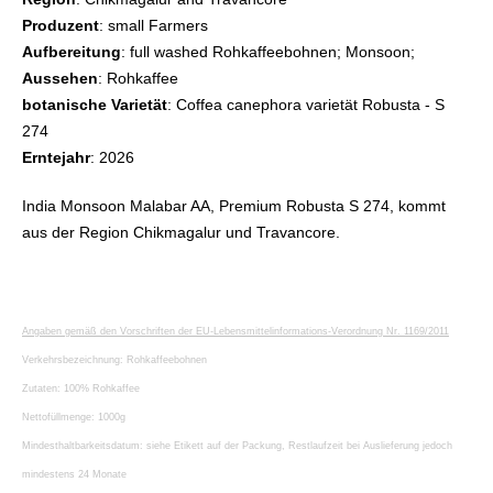
Produzent
: small Farmers
Aufbereitung
: full washed Rohkaffeebohnen; Monsoon;
Aussehen
: Rohkaffee
botanische Varietät
: Coffea canephora varietät Robusta - S
274
Erntejahr
: 2026
India Monsoon Malabar AA, Premium Robusta S 274, kommt
aus der Region Chikmagalur und Travancore.
Angaben gemäß den Vorschriften der EU-Lebensmittelinformations-Verordnung Nr. 1169/2011
Verkehrsbezeichnung: Rohkaffeebohnen
Zutaten: 100% Rohkaffee
Nettofüllmenge: 1000g
Mindesthaltbarkeitsdatum: siehe Etikett auf der Packung, Restlaufzeit bei Auslieferung jedoch
mindestens 24 Monate